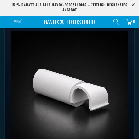
15 % RABATT AUF ALLE HAVOX-FOTOSTUDIOS – ZEITLICH BEGRENZTES
ANGEBOT
Startseite
/
Ersatzteile
/
4er-Pack weiße Haken
HAVOX® FOTOSTUDIO
MENÜ
0